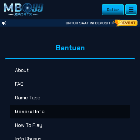
Daftar
UNTUK SAAT INI DEPOSIT KE BANK SEDAN
Bantuan
About
FAQ
Game Type
General Info
How To Play
Info Khusus